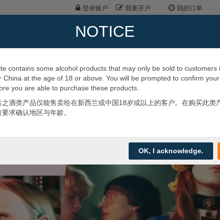
|
|
登录账户
我要开户
我的订单
NOTICE
搜索
卡蜂蜜
蜂胶
羊驼
te contains some alcohol products that may only be sold to customers
 China at the age of 18 or above. You will be prompted to confirm you
限时特惠
品牌专区
关于我
ore you are able to purchase these products.
售之酒类产品仅能售卖给在新西兰或中国18岁或以上的客户。在购买此类
被要求确认地区与年龄。
OK, I acknowledge.