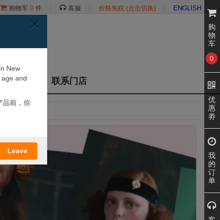
|
|
|
购物车
0
件
客服
价格免税 (点击切换)
ENGLISH
×
购
物
车
0
 in New
r age and
们
联系门店
优
产品前，你
惠
劵
Leave
我
的
订
单
客