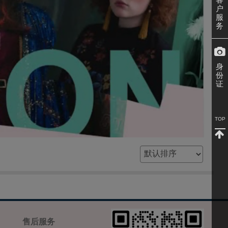
户
服
务
身
份
证
TOP
售后服务