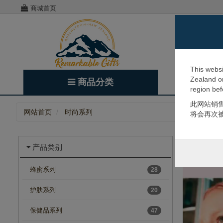
商城首页
麦卢
This websi
Zealand or
商品分类
热卖推荐
region bef
此网站销
网站首页
时尚系列
将会再次
产品类别
蜂蜜系列
28
护肤系列
20
保健品系列
47