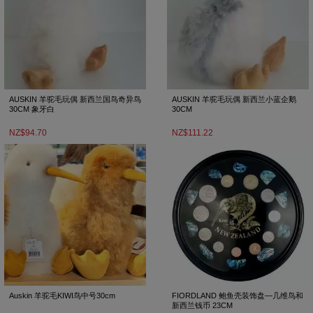
AUSKIN 羊驼毛玩偶 新西兰国鸟奇异鸟
AUSKIN 羊驼毛玩偶 新西兰小蓝企鹅
30CM 象牙白
30CM
NZ$94.70
NZ$111.22
Auskin 羊驼毛KIWI鸟中号30cm
FIORDLAND 鲍鱼壳装饰盘—几维鸟和
新西兰钱币 23CM