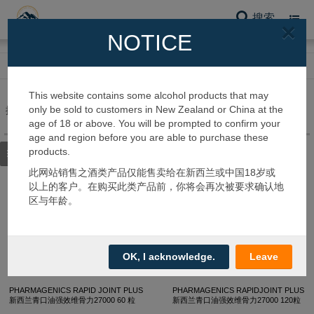
搜索
Toggl
×
navig
NOTICE
网站首页
保健品系列
骨关节保健
This website contains some alcohol products that may
only be sold to customers in New Zealand or China at the
搜到 3 个产品
age of 18 or above. You will be prompted to confirm your
age and region before you are able to purchase these
products.
筛选类别
此网站销售之酒类产品仅能售卖给在新西兰或中国18岁或
以上的客户。在购买此类产品前，你将会再次被要求确认地
区与年龄。
OK, I acknowledge.
Leave
PHARMAGENICS RAPID JOINT PLUS
PHARMAGENICS RAPIDJOINT PLUS
新西兰青口油强效维骨力27000 60 粒
新西兰青口油强效维骨力27000 120粒